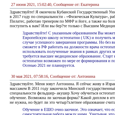
27 июня 2021, 15:02:40
,
Сообщение от: Екатерина
Здравствуйте! Я окончила Кубанский Государственный Ун
в 2017 году по специальности - «Физическая Культура», р
Пилатес, работаю тренером по МФР и йоге, а также на бол
поступить к вам? Или вы бер?те только с Высшим Медиц
Здравствуйте! С указанным образованием Вы может
Европейскую школу остеопатии ( UK) и получить 
случае успешного завершения программы. Но без 
сможете в РФ работать на должности врача остеопа
использовать полученные знания в рамках других 
требуется высшее медицинское образование. Стар
остеопатии возможен по мере ее формирования и п
Осенью 2021 не планируется.
30 мая 2021, 07:58:16
,
Сообщение от: Антонина
Здравствуйте. Меня зовут Антонина. Я сейчас живу в Изр
массажем В 2011 году закончила Минский государственн
специальности фельдшер- акушер Хочу обучиться остеопа
обучение. Возможна ли заочная форма? Какой диплом в ит
не нужна, но будет ли это четыр?хлетнее образование счи
Обучение в ЕШО очно-заочное. Это означает, что е
самостоятельная работа между ними. Учитывая, что