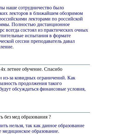
лы наше сотрудничество было
ских лекторов в ближайшем обозримом
 российскими лекторами по российской
раммы. Полностью дистанционное
рс всегда состоял из практических очных
упительные испытания в формате
ческой сессии преподаватель давал
ление.
4х летнее обучение. Спасибо
н из-за ковидных ограничений. Как
разность продолжения такого
будут обсуждаться финансовые условия,
 без мед образования ?
ить нельзя, так как данное образование
е медицинское образование.