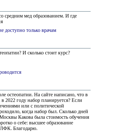
 со средним мед образованием. И где
ия
е доступно только врачам
стеопатии? И сколько стоит курс?
проводится
е остеопатии. На сайте написано, что в
 в 2022 году набор планируется? Если
ничениями или с политической
роходило, когда набор был. Сколько дней
 Москвы Какова была стоимость обучения
ротко о себе: высшее образование
и ЛФК. Благодарю.