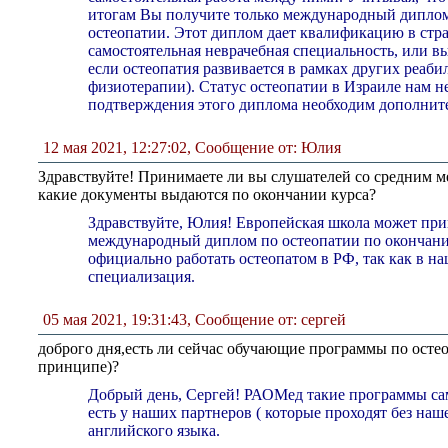
итогам Вы получите только международный дипло
остеопатии. Этот диплом дает квалификацию в стра
самостоятельная неврачебная специальность, или вы
если остеопатия развивается в рамках других реа
физиотерапии). Статус остеопатии в Израиле нам н
подтверждения этого диплома необходим дополнит
12 мая 2021, 12:27:02
,
Сообщение от: Юлия
Здравствуйте! Принимаете ли вы слушателей со средним м
какие документы выдаются по окончании курса?
Здравствуйте, Юлия! Европейская школа может прин
международный диплом по остеопатии по окончани
официально работать остеопатом в РФ, так как в на
специализация.
05 мая 2021, 19:31:43
,
Сообщение от: сергей
доброго дня,есть ли сейчас обучающие программы по осте
принципе)?
Добрый день, Сергей! РАОМед такие программы сам
есть у наших партнеров ( которые проходят без наш
английского языка.