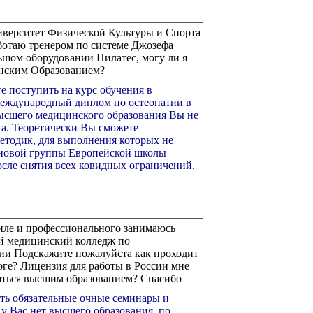
иверситет Физической Культуры и Спорта
аботаю тренером по системе Джозефа
ьшом оборудовании Пилатес, могу ли я
инским Образованием?
е поступить на курс обучения в
международный диплом по остеопатии в
высшего медицинского образования Вы не
та. Теоретически Вы сможете
методик, для выполнения которых не
т новой группы Европейской школы
осле снятия всех ковидных ограничений.
аиле и профессионального занимаюсь
ый медицинский колледж по
тии Подскажите пожалуйста как проходит
оге? Лицензия для работы в России мне
таться высшим образованием? Спасибо
сть обязательные очные семинары и
 у Вас нет высшего образования, по