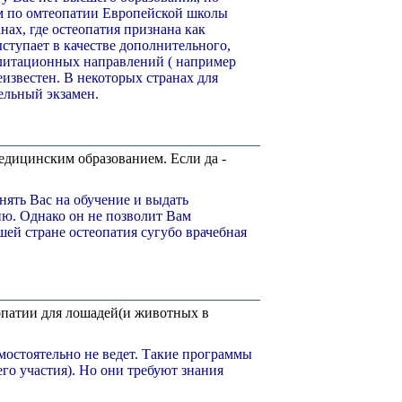
м по омтеопатии Европейской школы
нах, где остеопатия признана как
ступает в качестве дополнительного,
билитационных направлений ( например
еизвестен. В некоторых странах для
ельный экзамен.
едицинским образованием. Если да -
ять Вас на обучение и выдать
ю. Однако он не позволит Вам
шей стране остеопатия сугубо врачебная
опатии для лошадей(и животных в
остоятельно не ведет. Такие программы
его участия). Но они требуют знания