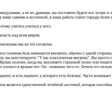
ндивидуумами, а не их драмами, вы постоянно будете все лучше 
вами самими и вселенной, и ваша работа станет гораздо более 
этому учитесь учиться у него.
власть над всем миром.
насколько мы на это согласны.
эта головная боль начинается внезапно, обычно с одной стороны,
ки, вы констатируете: "У вас классическая мигрень". Вы просто 
 Ярлык полезен, когда вы заполняете страховой полис или пишете 
о плохого в ярлыке нет. Он - название чего-то. Лечить его нель
ациент, и есть пациент, у которого есть болезнь'. Часто возникае
тия является единственной лечебной системой, которая способна