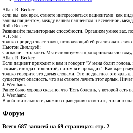
Allan. R. Becker:
если вы, как врач, станете интересоваться пациентами, как и
вашим пациентом, между вашим пациентом и вселенной, между 
Rolin Becker:
Развивайте пальпаторные способности. Организм умнее вас, по
A.T. Still:
только природа знает закон, позволяющий ей реализовать свою 
Ньютон Диллауэй:
Согласие – это ключ. Мы используемся пропорционально тому, 
Allan. R. Becker:
Если пациент приходит к вам и говорит "У меня болит голова, 
часами, иногда с тошнотой, потом все проходит". Как жрец нау
только говорите это двумя словами. Это не диагноз, это ярлык.
существует опасность, что вы станете лечить этот ярлык. Ничег
J. Wernham:
Ранее было хорошо сказано, что 'Есть болезнь, у которой есть п
J. Wernham:
В действительности, можно справедливо отметить, что остеопа
Форум
Всего 687 записей на 69 страницах: стр. 2