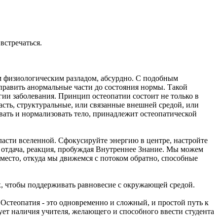
встречаться.
им физиологическим разладом, абсурдно. С подобным
править анормальные части до состояния нормы. Такой
гии заболевания. Принцип остеопатии состоит не только в
асть, структуральные, или связанные внешней средой, или
овать и нормализовать тело, принадлежит остеопатической
ласти вселенной. Сфокусируйте энергию в центре, настройте
о, отдача, реакция, пробуждая Внутреннее Знание. Мы можем
 место, откуда мы движемся с потоком обратно, способные
х, чтобы поддерживать равновесие с окружающей средой.
 Остеопатия - это одновременно и сложный, и простой путь к
ует наличия учителя, желающего и способного ввести студента