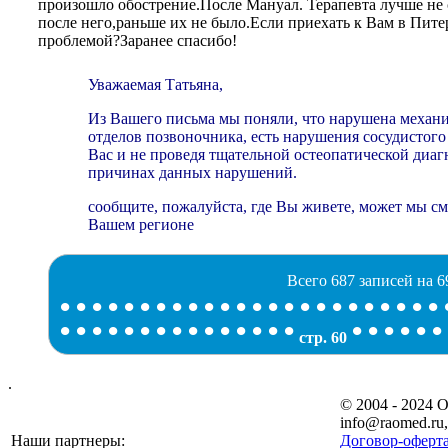
произошло обострение.После Мануал. Терапевта лучше не
после него,раньше их не было.Если приехать к Вам в Пите
проблемой?Заранее спасибо!
Уважаемая Татьяна,
Из Вашего письма мы поняли, что нарушена механи
отделов позвоночника, есть нарушения сосудистого
Вас и не проведя тщательной остеопатической диагн
причинах данных нарушений.
сообщите, пожалуйста, где Вы живете, может мы с
Вашем регионе
Всего 687 записей на 6
•
•
•
•
•
•
•
•
•
•
•
•
•
•
•
•
•
•
•
•
•
•
•
•
•
•
•
•
•
•
•
•
•
•
•
•
•
•
•
•
•
•
•
•
•
стр. 60
.
© 2004 - 2024
info@raomed.ru
Наши партнеры:
Договор-оферта