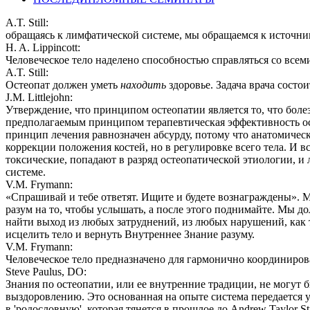
A.T. Still:
обращаясь к лимфатической системе, мы обращаемся к источни
H. A. Lippincott:
Человеческое тело наделено способностью справляться со всем
A.T. Still:
Остеопат должен уметь
находить
здоровье. Задача врача состои
J.M. Littlejohn:
Утверждение, что принципом остеопатии является то, что бол
предполагаемым принципом терапевтическая эффективность ост
принцип лечения равнозначен абсурду, потому что анатомичес
коррекции положения костей, но в регулировке всего тела. И 
токсические, попадают в разряд остеопатической этиологии, и
системе.
V.M. Frymann:
«Спрашивай и тебе ответят. Ищите и будете вознаграждены». 
разум на то, чтобы услышать, а после этого поднимайте. Мы д
найти выход из любых затруднений, из любых нарушений, как т
исцелить тело и вернуть Внутреннее Знание разуму.
V.M. Frymann:
Человеческое тело предназначено для гармонично координиров
Steve Paulus, DO:
Знания по остеопатии, или ее внутренние традиции, не могут 
выздоровлению. Это основанная на опыте система передается у
в 'родословную', которая тянется в прошлое до Andrew Taylor Sti