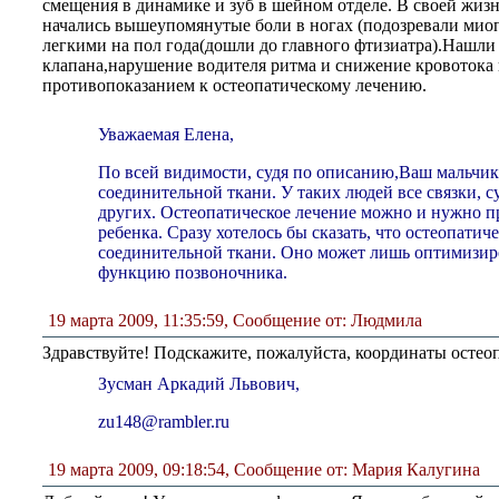
смещения в динамике и зуб в шейном отделе. В своей жизн
начались вышеупомянутые боли в ногах (подозревали миоп
легкими на пол года(дошли до главного фтизиатра).Нашл
клапана,нарушение водителя ритма и снижение кровотока в
противопоказанием к остеопатическому лечению.
Уважаемая Елена,
По всей видимости, судя по описанию,Ваш мальчик
соединительной ткани. У таких людей все связки, су
других. Остеопатическое лечение можно и нужно п
ребенка. Сразу хотелось бы сказать, что остеопатич
соединительной ткани. Оно может лишь оптимизиро
функцию позвоночника.
19 марта 2009, 11:35:59
,
Сообщение от: Людмила
Здравствуйте! Подскажите, пожалуйста, координаты остеоп
Зусман Аркадий Львович,
zu148@rambler.ru
19 марта 2009, 09:18:54
,
Сообщение от: Мария Калугина