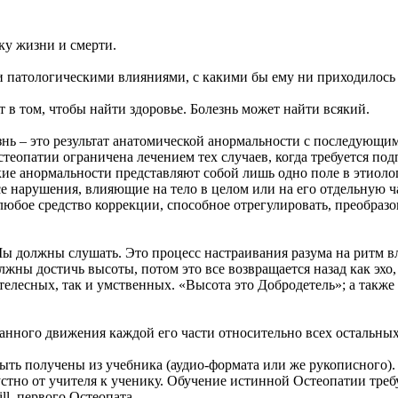
ку жизни и смерти.
и патологическими влияниями, с какими бы ему ни приходилось 
т в том, чтобы найти здоровье. Болезнь может найти всякий.
езнь – это результат анатомической анормальности с последующ
еопатии ограничена лечением тех случаев, когда требуется под
кие анормальности представляют собой лишь одно поле в этиоло
все нарушения, влияющие на тело в целом или на его отдельную ч
 любое средство коррекции, способное отрегулировать, преобраз
Мы должны слушать. Это процесс настраивания разума на ритм в
олжны достичь высоты, потом это все возвращается назад как эх
елесных, так и умственных. «Высота это Добродетель»; а также
анного движения каждой его части относительно всех остальны
быть получены из учебника (аудио-формата или же рукописного).
стно от учителя к ученику. Обучение истинной Остеопатии треб
ll, первого Остеопата.