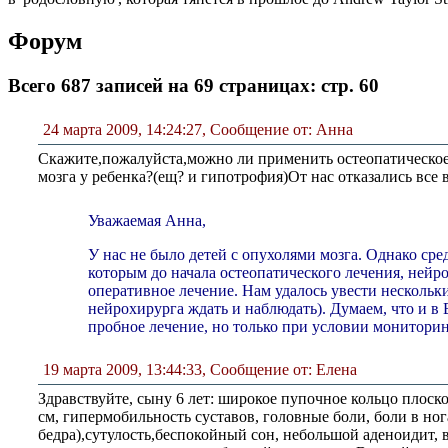
Форум
Всего 687 записей на 69 страницах: стр. 60
24 марта 2009, 14:24:27
,
Сообщение от: Анна
Скажите,пожалуйста,можно ли применить остеопатическое
мозга у ребенка?(ещ? и гипотрофия)От нас отказались все 
Уважаемая Анна,
У нас не было детей с опухолями мозга. Однако сред
которым до начала остеопатического лечения, нейр
оперативное лечение. Нам удалось увести нескольки
нейрохирурга ждать и наблюдать). Думаем, что и в
пробное лечение, но только при условии мониторин
19 марта 2009, 13:44:33
,
Сообщение от: Елена
Здравствуйте, сыну 6 лет: широкое пупочное кольцо плоско
см, гипермобильность суставов, головные боли, боли в ног
бедра),сутулость,беспокойный сон, небольшой аденоидит, 