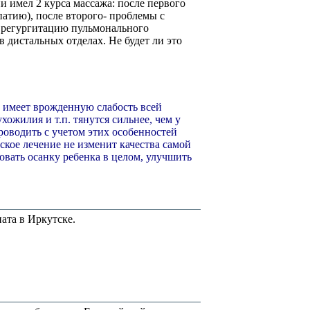
и имел 2 курса массажа: после первого
атию), после второго- проблемы с
и регургитацию пульмонального
 дистальных отделах. Не будет ли это
 имеет врожденную слабость всей
хожилия и т.п. тянутся сильнее, чем у
роводить с учетом этих особенностей
еское лечение не изменит качества самой
вать осанку ребенка в целом, улучшить
ата в Иркутске.