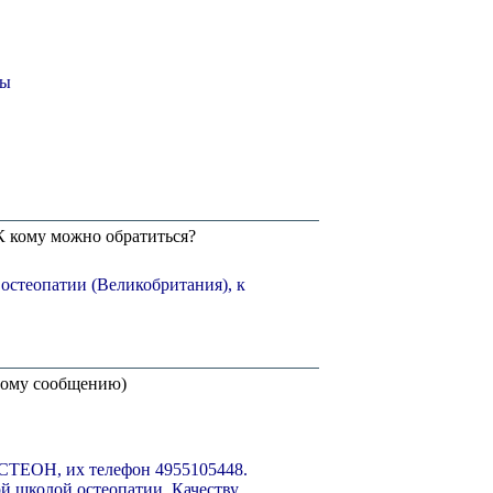
ны
К кому можно обратиться?
остеопатии (Великобритания), к
нному сообщению)
ОСТЕОН, их телефон 4955105448.
й школой остеопатии. Качеству