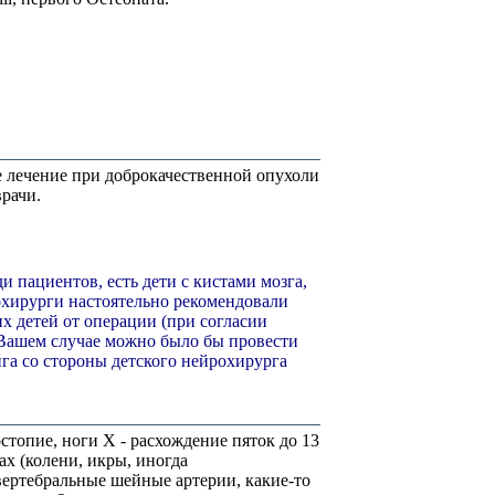
 лечение при доброкачественной опухоли
врачи.
и пациентов, есть дети с кистами мозга,
охирурги настоятельно рекомендовали
х детей от операции (при согласии
 Вашем случае можно было бы провести
га со стороны детского нейрохирурга
стопие, ноги Х - расхождение пяток до 13
ах (колени, икры, иногда
вертебральные шейные артерии, какие-то