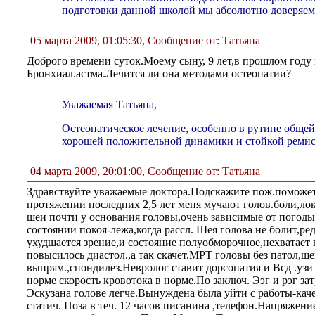
подготовки данной школой мы абсолютно доверяем
05 марта 2009, 01:05:30
,
Сообщение от: Татьяна
Доброго времени суток.Моему сыну, 9 лет,в прошлом году
Бронхиал.астма.Лечится ли она методами остеопатии?
Уважаемая Татьяна,
Остеопатическое лечение, особенно в рутине общей
хорошей положительной динамики и стойкой ремис
04 марта 2009, 20:01:00
,
Сообщение от: Татьяна
Здравствуйте уважаемые доктора.Подскажите пож.поможет
протяжении последних 2,5 лет меня мучают голов.боли,ло
шеи почти у основания головы,очень зависимые от погоды.
состоянии покоя-лежа,когда рассл. Шея голова не болит,ре
ухудшается зрение,и состояние полуобморочное,нехватает 
повысилось диастол.,а так скачет.МРТ головы без патол,шеи
выпрям.,спондилез.Невролог ставит дорсопатия и Всд .узи 
норме скорость кровотока в норме.По заключ. Ээг и рэг за
Эскузана голове легче.Вынуждена была уйти с работы-кач
статич. Поза в теч. 12 часов писанина ,телефон.Напряжени