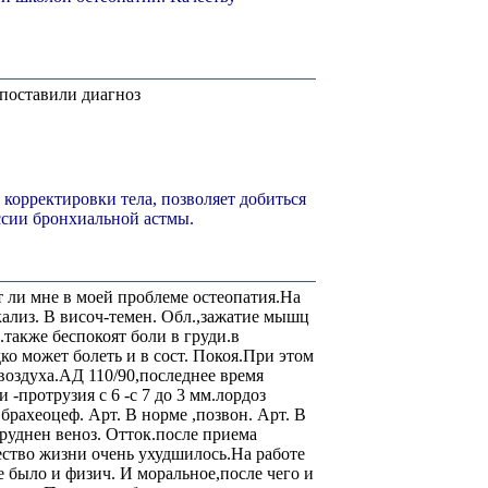
 поставили диагноз
 корректировки тела, позволяет добиться
сии бронхиальной астмы.
 ли мне в моей проблеме остеопатия.На
кализ. В височ-темен. Обл.,зажатие мышц
также беспокоят боли в груди.в
дко может болеть и в сост. Покоя.При этом
воздуха.АД 110/90,последнее время
 -протрузия с 6 -с 7 до 3 мм.лордоз
брахеоцеф. Арт. В норме ,позвон. Арт. В
труднен веноз. Отток.после приема
ество жизни очень ухудшилось.На работе
е было и физич. И моральное,после чего и