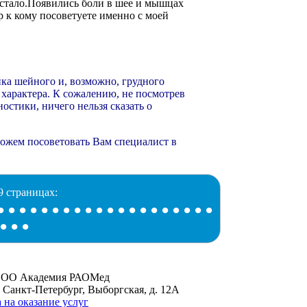
 стало.Появились боли в шее и мышцах
р к кому посоветуете именно с моей
ка шейного и, возможно, грудного
 характера. К сожалению, не посмотрев
остики, ничего нельзя сказать о
можем посоветовать Вам специалист в
9 страницах:
•
•
•
•
•
•
•
•
•
•
•
•
•
•
•
•
•
•
•
•
•
•
•
 ООО Академия РАОМед
, Санкт-Петербург, Выборгская, д. 12А
 на оказание услуг