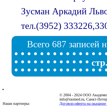
Зусман Аркадий Льв
тел.(3952) 333226,33
Всего 687 записей н
•
•
•
•
•
•
•
•
•
•
•
•
•
•
•
•
•
•
•
•
•
•
•
•
•
•
стр
•
•
•
•
•
•
•
•
•
•
•
•
•
•
.
© 2004 - 2024 ООО Академ
info@raomed.ru, Санкт-Петер
Наши партнеры:
Договор-оферта на оказание