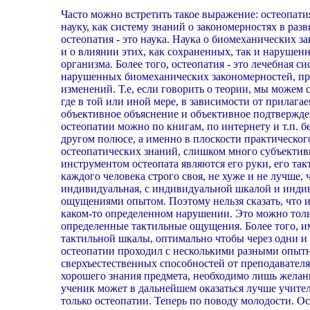
Часто можно встретить такое выражение: остеопатия
науку, как систему знаний о закономерностях в ра
остеопатия - это наука. Наука о биомеханических з
и о влиянии этих, как сохраненных, так и наруше
организма. Более того, остеопатия - это лечебная с
нарушенных биомеханических закономерностей, пр
изменений. Т.е, если говорить о теории, мы можем с
где в той или иной мере, в зависимости от прилаг
объективное объяснение и объективное подтвержден
остеопатии можно по книгам, по интернету и т.п. б
другом полюсе, а именно в плоскости практическог
остеопатических знаний, слишком много субъективн
инструментом остеопата являются его руки, его так
каждого человека строго своя, не хуже и не лучше, ч
индивидуальная, с индивидуальной шкалой и инд
ощущениями опытом. Поэтому нельзя сказать, что 
каком-то определенном нарушении. Это можно тольк
определенные тактильные ощущения. Более того, 
тактильной шкалы, оптимально чтобы через одни и
остеопатии проходил с несколькими разными опыт
сверхъестественных способностей от преподавателя
хорошего знания предмета, необходимо лишь желани
ученик может в дальнейшем оказаться лучше учителя
только остеопатии. Теперь по поводу молодости. О