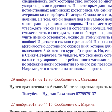
специальность, хотя костоправство, которое во мно
уходит корнями в древность. По некоторым данным,
потомственных английских костоправов. Он сам из
американских индейцев. И заслуга Стилла не в том
лечения, а в том, что он подвел под мануальное леч
многогранное, понимание здоровья. Что касается д
утверждать, что она нужна в остеопатии больше, ч
сможет лечить и сострадать, если он бездуховен, и
учить именно остеопатов, можно ли этому научить и
вообще? И разве это связано с религией? Цены на 
а)стоимостью достойного образования, которое для 
окончанием 3-4х летнего курса, б) спросом. Но, ес
в Санкт-Петербурге, то увидите, что стоимость ост
на массаж у хорошего востребованного массажиста,
по эффективности остеопатия во много раз превос
Надеемся, что ответили на основные вопросы.
29 ноября 2013, 02:12:36
,
Сообщение от: Светлана
Нужен врач остеопат в Астане. Можете порекомендовать к
Толеубеков Нуржан Рахатович 8779979137
27 ноября 2013, 20:44:15
,
Сообщение от: Марина
Возможно ли развитие нестабильности позвоночника при п