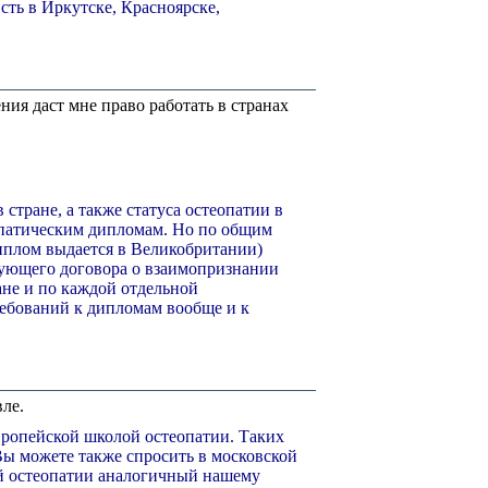
сть в Иркутске, Красноярске,
я даст мне право работать в странах
 стране, а также статуса остеопатии в
опатическим дипломам. Но по общим
иплом выдается в Великобритании)
твующего договора о взаимопризнании
ане и по каждой отдельной
ребований к дипломам вообще и к
ле.
вропейской школой остеопатии. Таких
Вы можете также спросить в московской
 остеопатии аналогичный нашему