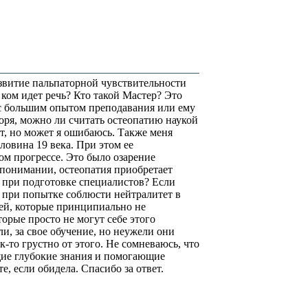
азвитие пальпаторной чувствительности
ком идет речь? Кто такой Мастер? Это
с большим опытом преподавания или ему
оря, можно ли считать остеопатию наукой
ет, но может я ошибаюсь. Также меня
ловина 19 века. При этом ее
ом прогрессе. Это было озарение
м понимании, остеопатия приобретает
 при подготовке специалистов? Если
и при попытке соблюсти нейтралитет в
ей, которые принципиально не
торые просто не могут себе этого
и, за свое обучение, но неужели они
ак-то грустно от этого. Не сомневаюсь, что
щие глубокие знания и помогающие
е, если обидела. Спасибо за ответ.