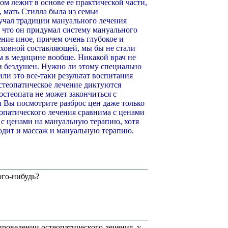
гом лежит в основе ее практической части,
 мать Стилла была из семьи
учал традиции мануального лечения
, что он придумал систему мануального
ение иное, причем очень глубокое и
уховной составляющей, мы бы не стали
ем в медицине вообще. Никакой врач не
ли бездушен. Нужно ли этому специально
ли это все-таки результат воспитания
остеопатическое лечение диктуются
остеопата не может закончиться с
ли Вы посмотрите разброс цен даже только
еопатического лечения сравнима с ценами
 с ценами на мануальную терапию, хотя
ходит и массаж и мануальную терапию.
ого-нибудь?
роведении остеопатического лечения, у