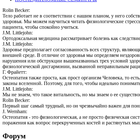
Rolin Becker:
Тело работает не в соответствии с нашим планом, у него собс
здоровья. Мы можем научиться читать физиологические стресс
пациента, чтобы спокойно учиться.
J.M. Littlejohn:
Ортодоксальная медицина рассматривает болезнь как следствие
J.M. Littlejohn:
Здоровье предполагает согласованность всех структур, явля
внешней среде. В отличие от здоровья мы определяем нездоровь
нарушения или обструкции вышеназванных трех условий здоров
физиологической дисгармонии, вызванной неправильным раци
Г. Фрайетт:
Остеопатия также проста, как прост организм Человека, то ест
законы вселенной. Поэтому, для того, чтобы идеально понимат
J.M. Littlejohn:
Мы не знаем, что такое витальность, но мы знаем о ее существ
Rolin Becker:
Первый шаг самый трудный, но он чрезвычайно важен для пон
J. Wernham:
Остеопатия - это физиологическая, а не просто физическая си
поражения как вопрос перекрученных костей и растянутых мы
Форум