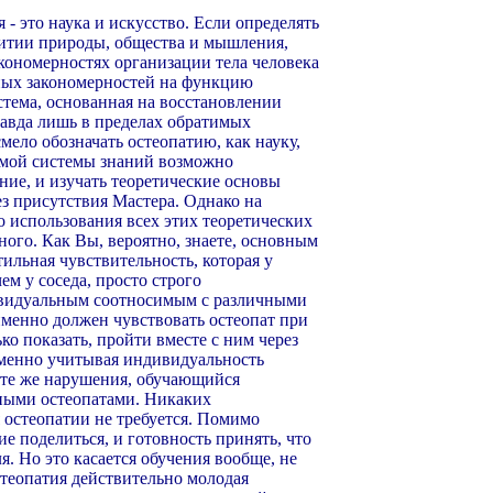
 - это наука и искусство. Если определять
звитии природы, общества и мышления,
акономерностях организации тела человека
нных закономерностей на функцию
истема, основанная на восстановлении
авда лишь в пределах обратимых
мело обозначать остеопатию, как науку,
аемой системы знаний возможно
ие, и изучать теоретические основы
ез присутствия Мастера. Однако на
о использования всех этих теоретических
ого. Как Вы, вероятно, знаете, основным
тильная чувствительность, которая у
ем у соседа, просто строго
ивидуальным соотносимым с различными
именно должен чувствовать остеопат при
о показать, пройти вместе с ним через
именно учитывая индивидуальность
 те же нарушения, обучающийся
ными остеопатами. Никаких
 остеопатии не требуется. Помимо
е поделиться, и готовность принять, что
. Но это касается обучения вообще, не
стеопатия действительно молодая