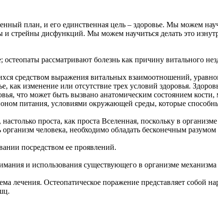
твенный план, и его единственная цель – здоровье. Мы можем на
ы и стрейны дисфункций. Мы можем научиться делать это изнутр
; остеопаты рассматривают болезнь как причину витального нез
ющихся средством выражения витальных взаимоотношений, уравн
е, как изменение или отсутствие трех условий здоровья. Здоровь
ья, что может быть вызвано анатомическим состоянием кости, м
оном питания, условиями окружающей среды, которые способны
ь, настолько проста, как проста Вселенная, поскольку в организ
ь организм человека, необходимо обладать бесконечным разумом
овании посредством ее проявлений.
имания и использования существующего в организме механизма 
стема лечения. Остеопатическое поражение представляет собой 
шц.