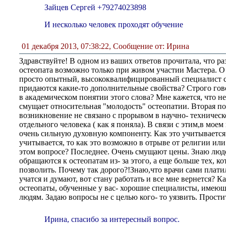
Зайцев Сергей +79274023898
И несколько человек проходят обучение
01 декабря 2013, 07:38:22
,
Сообщение от: Ирина
Здравствуйте! В одном из ваших ответов прочитала, что р
остеопата возможно только при живом участии Мастера. О 
просто опытный, высококвалифицированный специалист 
придаются какие-то дополнительные свойства? Строго гов
в академическом понятии этого слова? Мне кажется, что н
смущает относительная "молодость" остеопатии. Вторая по
возникновение не связано с прорывом в научно- техническ
отдельного человека ( как я поняла). В связи с этим,в мое
очень сильную духовную компоненту. Как это учитывается
учитывается, то как это возможно в отрыве от религии ил
этом вопросе? Последнее. Очень смущают цены. Знаю люд
обращаются к остеопатам из- за этого, а еще больше тех, ко
позволить. Почему так дорого?!Знаю,что врачи сами платил
учатся и думают, вот стану работать и все мне вернется? К
остеопаты, обученные у вас- хорошие специалисты, имею
людям. Задаю вопросы не с целью кого- то уязвить. Простит
Ирина, спасибо за интересный вопрос.