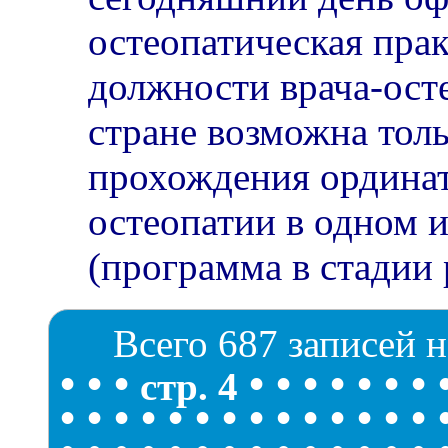
остеопатическая прак
должности врача-ост
стране возможна толь
прохождения ордина
остеопатии в одном 
(программа в стадии 
Всего 687 записей н
•
•
•
•
•
•
•
•
•
•
стр. 4
•
•
•
•
•
•
•
•
•
•
•
•
•
•