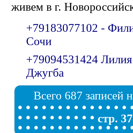
живем в г. Новороссийс
+79183077102 - Филип
Сочи
+79094531424 Лилия 
Джугба
Всего 687 записей н
•
•
•
•
•
•
•
•
•
•
•
•
•
•
•
•
•
•
•
•
•
•
•
•
стр. 37
•
•
•
•
•
•
•
•
•
•
•
•
•
•