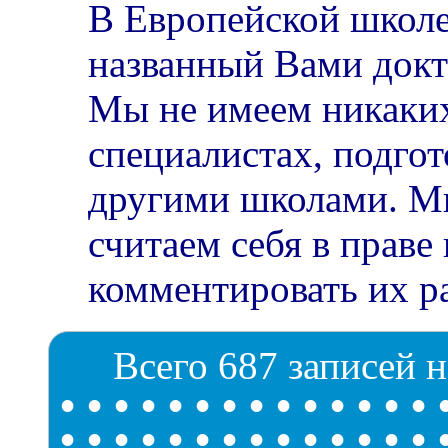
В Европейской школе
названный Вами докт
Мы не имеем никаки
специалистах, подго
другими школами. М
считаем себя в праве 
комментировать их ра
Всего 687 записей н
•
•
•
•
•
•
•
•
•
•
•
•
•
•
•
•
•
•
•
•
•
•
•
•
•
•
•
•