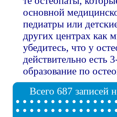
те остеопаты, которы
основной медицинск
педиатры или детские
других центрах как 
убедитесь, что у осте
действительно есть 3
образование по остео
Всего 687 записей н
•
•
•
•
•
•
•
•
•
•
•
•
•
•
•
•
•
•
•
•
•
•
•
•
•
•
•
•