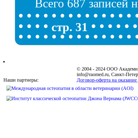
Всего 687 записей н
•
•
•
•
•
•
•
•
•
•
•
•
•
•
•
•
•
•
•
•
•
•
•
•
стр. 31
•
•
•
•
•
•
•
•
•
•
•
•
•
•
.
© 2004 - 2024 ООО Академ
info@raomed.ru, Санкт-Петер
Наши партнеры:
Договор-оферта на оказание