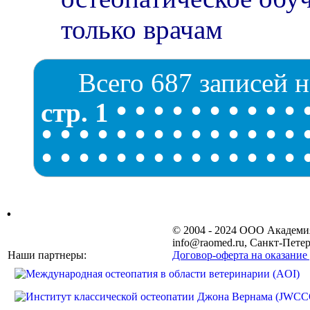
только врачам
Всего 687 записей н
•
•
•
•
•
•
•
•
•
•
стр. 1
•
•
•
•
•
•
•
•
•
•
•
•
•
•
•
•
•
•
•
•
•
•
•
•
•
•
•
•
.
© 2004 - 2024 ООО Академ
info@raomed.ru, Санкт-Петер
Наши партнеры:
Договор-оферта на оказание